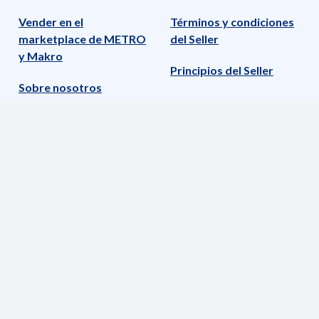
Vender en el
Términos y condiciones
marketplace de METRO
del Seller
y Makro
Principios del Seller
Sobre nosotros
Acuerdo de servicio de
Aviso legal
page
Nuestros socios de
Política de privacidad
software
Listado de productos no
Preguntas frecuentes
autorizados para la
/P&R
venta
Información sobre
personas del medio
político
Sistema de tramitación